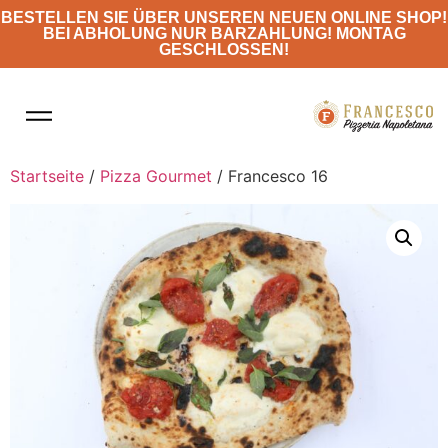
BESTELLEN SIE ÜBER UNSEREN NEUEN ONLINE SHOP!
BEI ABHOLUNG NUR BARZAHLUNG! MONTAG
GESCHLOSSEN!
Startseite
/
Pizza Gourmet
/ Francesco 16